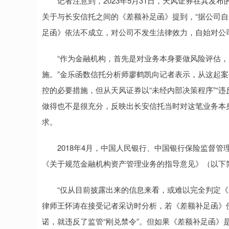
记者注意到，2023年5月31日，天风证券在其发布
关于与长安信托之间的《差额补足函》提到，“据公司
足函》依法不成立，对公司不发生法律效力，自始对公
“作为金融机构，首先是对业务本身要做风险评估，
施。”金乐函数信托分析师廖鹤凯向记者表示，从这起
控的必要措施，但从天风证券以“未经内部决策程序”“
做得也不是很充分，反映出长安信托当时对这笔业务本
求。
2018年4月，中国人民银行、中国银行保险监督管
《关于规范金融机构资产管理业务的指导意见》（以下简
“仅从目前披露出来的信息来看，或难以完全判定《差
律师王怀涛在接受记者采访时分析，若《差额补足函》
诺，就违反了监管“刚兑禁令”。但如果《差额补足函》