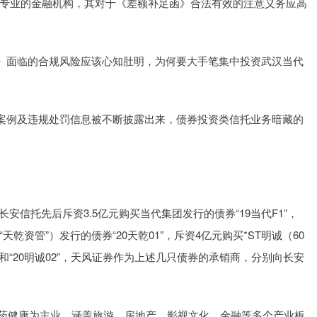
为专业的金融机构，其对于《差额补足函》合法有效的注意义务应高
面临的合规风险应该心知肚明，为何要大手笔集中投资武汉当代
例及违规处罚信息被不断披露出来，债券投资类信托业务暗藏的
安信托先后斥资3.5亿元购买当代集团发行的债券“19当代F1”，
乾资管”）发行的债券“20天乾01”，斥资4亿元购买*ST明诚（60
01”和“20明诚02”，天风证券作为上述几只债券的承销商，分别向长安
药健康为主业，涵盖旅游、房地产、影视文化、金融等多个产业板