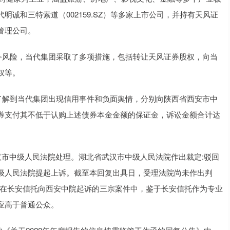
诚和三特索道（002159.SZ）等多家上市公司，并持有天风证
管理公司。
务风险，当代集团采取了多项措施，包括转让天风证券股权，向当
权等。
了解到当代集团出现信用事件和负面舆情，分别向陕西省西安市中
券支付其不低于认购上述债券本金金额的保证金，诉讼金额合计达
市中级人民法院处理。湖北省武汉市中级人民法院作出裁定:驳回
级人民法院提起上诉。截至本回复出具日，受理法院尚未作出判
：在长安信托向西安中院起诉的三宗案件中，鉴于长安信托作为专业
应高于普通公众。