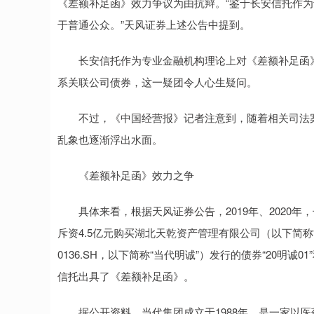
《差额补足函》效力争议为由抗辩。“鉴于长安信托作
于普通公众。”天风证券上述公告中提到。
长安信托作为专业金融机构理论上对《差额补足函》
系关联公司债券，这一疑团令人心生疑问。
不过，《中国经营报》记者注意到，随着相关司法案
乱象也逐渐浮出水面。
《差额补足函》效力之争
具体来看，根据天风证券公告，2019年、2020年，长
斥资4.5亿元购买湖北天乾资产管理有限公司（以下简称“天
0136.SH，以下简称“当代明诚”）发行的债券“20明诚
信托出具了《差额补足函》。
据公开资料，当代集团成立于1988年，是一家以医