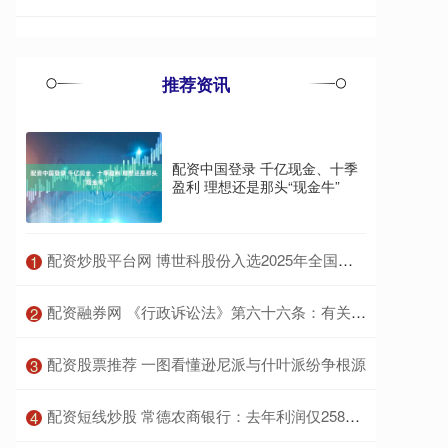
推荐资讯
配资中国登录 千亿现金、十季
盈利 理想还是那头“现金牛”
​配资炒股平台网 博世科股份入选2025年全国科技工作者调查站点名单
1
​配资融券网 《行政诉讼法》第六十六条：有关行政机关工作人员和被告的处理
2
​配资股票推荐 一图看懂逊尼派与什叶派纷争根源
3
​配资短线炒股 常德农商银行：去年利润仅258万、高管薪酬成谜、不良率飙至4.81%，危机何解？
4