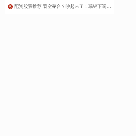
​配资股票推荐 看空茅台？吵起来了！瑞银下调茅台评级 华创证券维持茅台目标价2600元
5