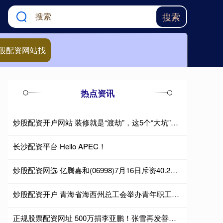
搜索
股配资网站找
热点资讯
炒股配资开户网站 装修就是“渡劫”，这5个“大坑”，大家都踩了几个？
长沙配资平台 Hello APEC！
炒股配资网选 亿腾嘉和(06998)7月16日斥资40.2万港元回购20万股
炒股配资开户 青海省海西州总工会举办青年职工联谊会
正规股票配资网址 500万捐李亚鹏！张雪再发善举：拍卖53号真车 款项全部捐给韩红