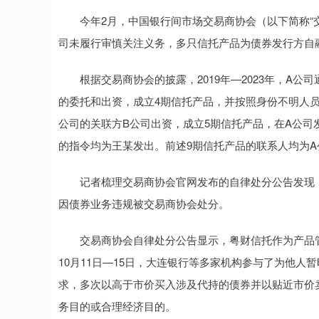
今年2月，中国银行间市场交易商协会（以下简称“交易
司未履行审慎关注义务，多只信托产品为债券发行方自融
根据交易商协会的披露，2019年—2023年，A公
的委托和出资，成立4期信托产品，并按照身份不明人
公司的关联方B公司出资，成立5期信托产品，在A公司
的指令均为王某发出。前述9期信托产品的联系人均为A
记者梳理交易商协会官网发布的自律处分公告发现，2
因债券业务违规被交易商协会处分。
交易商协会自律处分公告显示，粤财信托作为产品管理
10月11日—15日，大连银行等多家机构参与了为他
求，多次以高于市价买入涉及代持的债券并以贴近市价
务目的或合理经济目的。