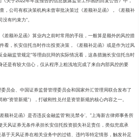
的《关于2022年年度报告的信息披露监管工作函的回复公告》中，
自查，公司有权决策机构未曾审批决策过《差额补足函》，《差额补
司没有约束力”。
《差额补足函》算业内之前时常用的手段，一般算是额外的风控措
案件看，长安信托当时作出投资决策，《差额补足函》或是作为过风
违反金融监管规定”等理由抗辩的实际情况看，这条措施长安信托当时
身还是有较大信心，仅从程序上粗浅地完成了来自内部风控的要
理委员会、中国证券监督管理委员会和国家外汇管理局联合发布了
称“资管新规”），打破刚性兑付是资管新规的核心内容之一。
额补足函》是否违反金融监管‘刚兑禁令’。”上海新古律师事务所
使天风证券无条件承担长安信托投资损失补足责任，类似兜底承
是基于天风证券在相关业务中的过错、违约等特定情形，触发补足